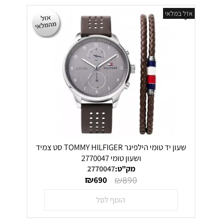
אזל במלאי
שעון יד טומי הילפיגר TOMMY HILFIGER סט צמיד
ושעון טומי 2770047
מק"ט:
2770047
₪
₪
690
890
הוסף לסל